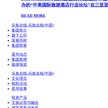
办的“中美国际旅游酒店行业论坛”在三亚亚
READ MORE
乐鱼在线-乐鱼在线(中国)
集团简介
旗下公司
发展历程
集团荣誉
星华动态
集团新闻
媒体报道
乐鱼在线-乐鱼在线(中国)
文化理念
精彩活动
星华故事
投资产业
文旅运营与融合
城市更新与改造